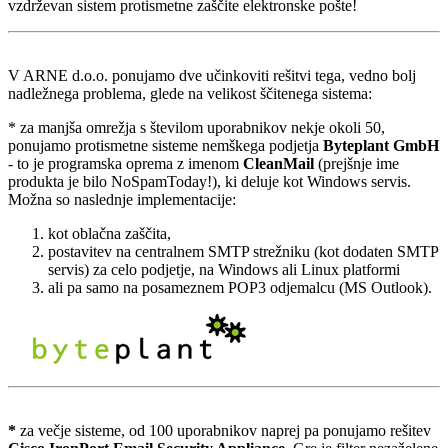
vzdrževan sistem protismetne zaščite elektronske pošte!
V ARNE d.o.o. ponujamo dve učinkoviti rešitvi tega, vedno bolj
nadležnega problema, glede na velikost ščitenega sistema:
* za manjša omrežja s številom uporabnikov nekje okoli 50,
ponujamo protismetne sisteme nemškega podjetja
Byteplant GmbH
- to je programska oprema z imenom
CleanMail
(prejšnje ime
produkta je bilo NoSpamToday!), ki deluje kot Windows servis.
Možna so naslednje implementacije:
kot oblačna zaščita,
postavitev na centralnem SMTP strežniku (kot dodaten SMTP
servis) za celo podjetje, na Windows ali Linux platformi
ali pa samo na posameznem POP3 odjemalcu (MS Outlook).
*
za večje sisteme, od 100 uporabnikov naprej pa ponujamo rešitev