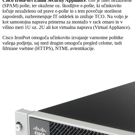
Cisco IronPort Email Security Appliance
. Gre je filter nezaželene
(SPAM) pošte, ter okužene oz. škodljive e-pošte, ki učinkovito
ločuje nezaželeno od prave e-pošte in s tem povečuje storilnost
zaposlenih, razbremenjuje IT oddelek in znižuje TCO. Na voljo je
kot samostojna naprava primerna za montažo v rack omaro in v
višino meri 1U oz. 2U ali kot virtualna naprava (Virtual Appliance).
Cisco IronPort omogoča učinkovito izvajanje varnostne politike
vašega podjetja, saj med drugim omogoča pregled celotne, tudi
šifrirane vsebine (HTTPS), NTML avtentikacije.