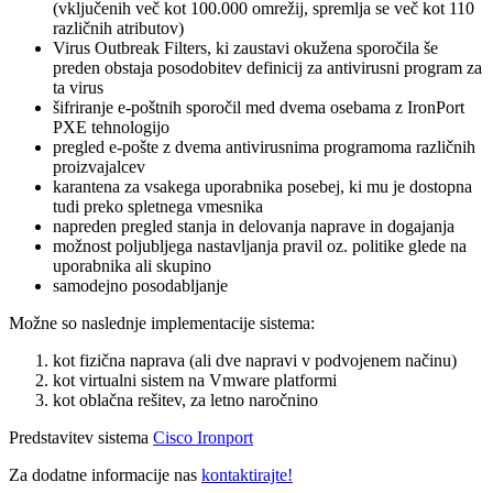
(vključenih več kot 100.000 omrežij, spremlja se več kot 110
različnih atributov)
Virus Outbreak Filters, ki zaustavi okužena sporočila še
preden obstaja posodobitev definicij za antivirusni program za
ta virus
šifriranje e-poštnih sporočil med dvema osebama z IronPort
PXE tehnologijo
pregled e-pošte z dvema antivirusnima programoma različnih
proizvajalcev
karantena za vsakega uporabnika posebej, ki mu je dostopna
tudi preko spletnega vmesnika
napreden pregled stanja in delovanja naprave in dogajanja
možnost poljubljega nastavljanja pravil oz. politike glede na
uporabnika ali skupino
samodejno posodabljanje
Možne so naslednje implementacije sistema:
kot fizična naprava (ali dve napravi v podvojenem načinu)
kot virtualni sistem na Vmware platformi
kot oblačna rešitev, za letno naročnino
Predstavitev sistema
Cisco Ironport
Za dodatne informacije nas
kontaktirajte!