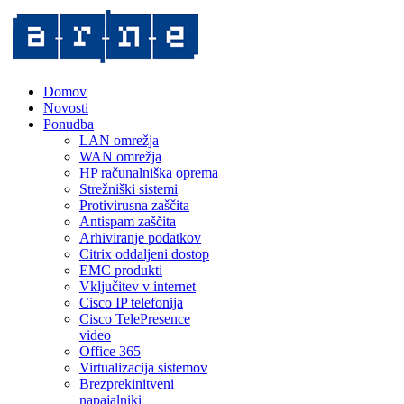
Domov
Novosti
Ponudba
LAN omrežja
WAN omrežja
HP računalniška oprema
Strežniški sistemi
Protivirusna zaščita
Antispam zaščita
Arhiviranje podatkov
Citrix oddaljeni dostop
EMC produkti
Vključitev v internet
Cisco IP telefonija
Cisco TelePresence
video
Office 365
Virtualizacija sistemov
Brezprekinitveni
napajalniki