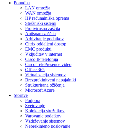
Ponudba
LAN omrežja
WAN omrežja
HP računalniška oprema
Strežniški sistemi
Protivirusna zaščita
Antispam zaščita
Arhiviranje podatkov
Citrix oddaljeni dostop
EMC produkti
Vključitev v internet
Cisco IP telefonija
Cisco TelePresence video
Office 365
Virtualizacija sistemov
Brezprekinitveni napajalniki
Strukturirana ožičenja
Microsoft Azure
Storitve
Podpora
Svetovanje
Kolokacija strežnikov
Varovanje podatkov
Vzdrževanje sistemov
Neprekinjeno poslovanje