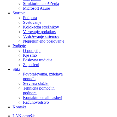
Strukturirana ožičenja
Microsoft Azure
Storitve
Podpora
Svetovanje
Kolokacija strežnikov
Varovanje podatkov
Vzdrževanje sistemov
Neprekinjeno poslovanje
Podjetje
O podjetju
Kje smo
Poslovna tradicija
Zaposleni
Stiki
Povpraševanja, izdelava
ponudb
Servisna služba
Tehnična pomoč in
podpora
Kontaktni email naslovi
Računovodstvo
Kontakt
LAN omrežja