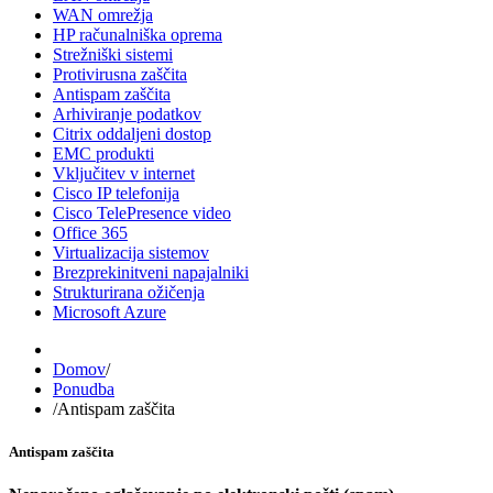
WAN omrežja
HP računalniška oprema
Strežniški sistemi
Protivirusna zaščita
Antispam zaščita
Arhiviranje podatkov
Citrix oddaljeni dostop
EMC produkti
Vključitev v internet
Cisco IP telefonija
Cisco TelePresence video
Office 365
Virtualizacija sistemov
Brezprekinitveni napajalniki
Strukturirana ožičenja
Microsoft Azure
Domov
/
Ponudba
/
Antispam zaščita
Antispam zaščita