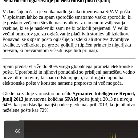
Nenaročeno oglaševanje po elektronski pošti (spam)
V današnjem času je velika nadloga tako imenovana SPAM pošta.
V splošnem lahko za spam sporočilo smatramo vsako sporočilo, ki
je poslano večjemu številu naslovnikov, z namenom vsiljevanja
vsebine, ki se je naslovniki sami ne bi odločili prejemati. V veliki
večini primerov gre za oglaševanje plačljivih storitev ali izdelkov.
Ponavadi se s spam pošto oglašujejo izdelki ali storitve dvomljive
kvalitete, velikokrat pa gre za goljufije (tipičen primer je nigerijska
prevara, ki prevarantom včasih uspe tudi pri nas).
Spam predstavlja že do 90% vsega globalnega prometa elektronske
pošte. Uporabniki in njihovi ponudniki so prisiljeni nameščati vedno
nove filtre in ovire, ki spam odstranjujejo, saj drugače uporaba
elektronske pošte v koristne namene preprosto ni več mogoča.
Glede na zadnje varnostno poročilo
Symantec Intelligence Report,
junij 2013
je svetovna količina
SPAM
pošte junija 2013 na nivoju
64%, kar predstavlja manjši padec glede na april 2013, ko je bil nivo
neželene pošte kar 72%: