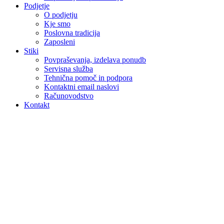
Podjetje
O podjetju
Kje smo
Poslovna tradicija
Zaposleni
Stiki
Povpraševanja, izdelava ponudb
Servisna služba
Tehnična pomoč in podpora
Kontaktni email naslovi
Računovodstvo
Kontakt