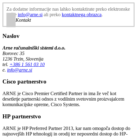
Za dodatne informacije nas lahko kontaktirate preko elektronske
pošte
info@arne.si
ali preko
kontaktnega obrazca
.
Kontakt
Naslov
Arne računalniški sistemi d.o.o.
Borovec 35
1236 Trzin, Slovenija
tel.
+386 1 561 03 10
e.
info@arne.si
Cisco partnerstvo
ARNE je Cisco Premier Certified Partner in ima že več kot
desetletje partnerski odnos z vodilnim svetovnim proizvajalcem
komunikacijske opreme, Cisco Systems.
HP partnerstvo
ARNE je HP Preferred Partner 2013, kar nam omogoča dostop do
najnovejših HP tehnologij in orodij ter neposredni dostop do HP-