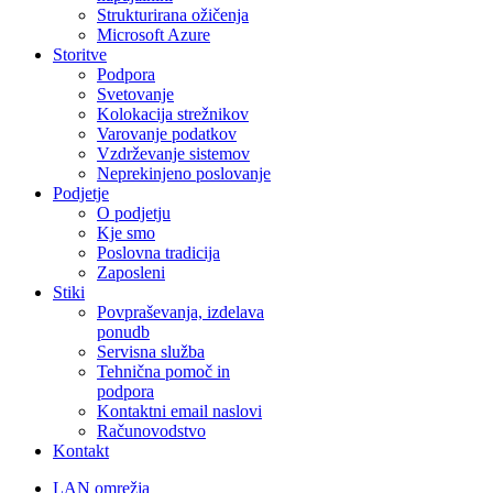
Strukturirana ožičenja
Microsoft Azure
Storitve
Podpora
Svetovanje
Kolokacija strežnikov
Varovanje podatkov
Vzdrževanje sistemov
Neprekinjeno poslovanje
Podjetje
O podjetju
Kje smo
Poslovna tradicija
Zaposleni
Stiki
Povpraševanja, izdelava
ponudb
Servisna služba
Tehnična pomoč in
podpora
Kontaktni email naslovi
Računovodstvo
Kontakt
LAN omrežja