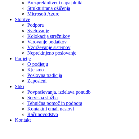
Brezprekinitveni napajalniki
Strukturirana ožičenja
Microsoft Azure
Storitve
Podpora
Svetovanje
Kolokacija strežnikov
Varovanje podatkov
Vzdrževanje sistemov
Neprekinjeno poslovanje
Podjetje
O podjetju
Kje smo
Poslovna tradicija
Zaposleni
Stiki
Povpraševanja, izdelava ponudb
Servisna služba
Tehnična pomoč in podpora
Kontaktni email naslovi
Računovodstvo
Kontakt