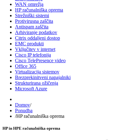
WAN omrežja
HP računalniška oprema
Strežniški sistemi
Protivirusna zaščita
Antispam zaščita
Arhiviranje podatkov
Citrix oddaljeni dostop
EMC produkti
Vključitev v internet
Cisco IP telefonija
Cisco TelePresence video
Office 365
Virtualizacija sistemov
Brezprekinitveni napajalniki
Strukturirana ožičenja
Microsoft Azure
Domov
/
Ponudba
/
HP računalniška oprema
HP in HPE računalniška oprema