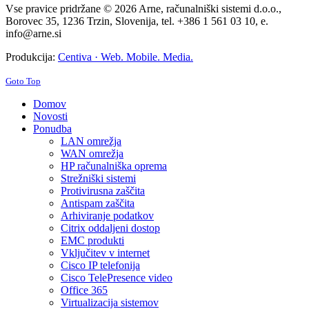
Vse pravice pridržane © 2026 Arne, računalniški sistemi d.o.o.,
Borovec 35, 1236 Trzin, Slovenija, tel. +386 1 561 03 10, e.
info@arne.si
Produkcija:
Centiva · Web. Mobile. Media.
Goto Top
Domov
Novosti
Ponudba
LAN omrežja
WAN omrežja
HP računalniška oprema
Strežniški sistemi
Protivirusna zaščita
Antispam zaščita
Arhiviranje podatkov
Citrix oddaljeni dostop
EMC produkti
Vključitev v internet
Cisco IP telefonija
Cisco TelePresence video
Office 365
Virtualizacija sistemov