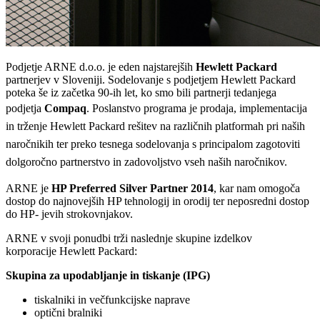
Podjetje ARNE d.o.o. je eden najstarejših
Hewlett Packard
partnerjev v Sloveniji. Sodelovanje s podjetjem Hewlett Packard
poteka še iz začetka 90-ih let, ko smo bili partnerji tedanjega
podjetja
Compaq
.
Poslanstvo programa je prodaja, implementacija
in trženje Hewlett Packard rešitev na različnih platformah pri naših
naročnikih ter preko tesnega sodelovanja s principalom zagotoviti
dolgoročno partnerstvo in zadovoljstvo vseh naših naročnikov.
ARNE je
HP Preferred Silver Partner 2014
, kar nam omogoča
dostop do najnovejših HP tehnologij in orodij ter neposredni dostop
do HP- jevih strokovnjakov.
ARNE v svoji ponudbi trži naslednje skupine izdelkov
korporacije Hewlett Packard:
Skupina za upodabljanje in tiskanje (IPG)
tiskalniki in večfunkcijske naprave
optični bralniki