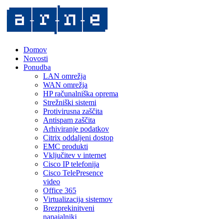
Domov
Novosti
Ponudba
LAN omrežja
WAN omrežja
HP računalniška oprema
Strežniški sistemi
Protivirusna zaščita
Antispam zaščita
Arhiviranje podatkov
Citrix oddaljeni dostop
EMC produkti
Vključitev v internet
Cisco IP telefonija
Cisco TelePresence
video
Office 365
Virtualizacija sistemov
Brezprekinitveni
napajalniki