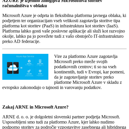
AZURE je izjemno zmogljiva Microsoftova storitev
računalništva v oblaku
Microsoft Azure je odprta in fleksibilna platforma javnega oblaka, ki
podjetjem ter organizacijam vseh velikosti zagotavlja storitve tipa
platforma kot storitev (PaaS) in infrastruktura kot storitev (IaaS).
Platforma lahko gosti vaše poslovne aplikacije ali služi kot razvojno
okolje, lahko pa jo povežete tudi z vašo obstoječo IT-infrastrukturo
preko AD federacije.
Vire za platformo Azure zagotavlja
Microsoft preko mreže svojih
podatkovnih centrov; ti so na vseh
kontinentih, tudi v Evropi, kar pomeni,
da je zagotavljanje storitev preko
platforme Microsoft Azure v skladu z
evropsko zakonodajo o tajnosti in varovanju podatkov.
Zakaj ARNE in Microsoft Azure?
ARNE d. o. o. je dolgoletni slovenski partner podjetja Microsoft.
Usposobljeni smo tudi za platformo Azure, kjer lahko nudimo
podporno storitev za področje vzpostavitve zasebnega ali hibridnega