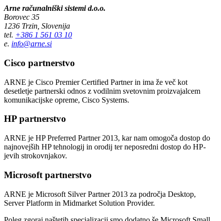
Arne računalniški sistemi d.o.o.
Borovec 35
1236 Trzin, Slovenija
tel.
+386 1 561 03 10
e.
info@arne.si
Cisco partnerstvo
ARNE je Cisco Premier Certified Partner in ima že več kot
desetletje partnerski odnos z vodilnim svetovnim proizvajalcem
komunikacijske opreme, Cisco Systems.
HP partnerstvo
ARNE je HP Preferred Partner 2013, kar nam omogoča dostop do
najnovejših HP tehnologij in orodij ter neposredni dostop do HP-
jevih strokovnjakov.
Microsoft partnerstvo
ARNE je Microsoft Silver Partner 2013 za področja Desktop,
Server Platform in Midmarket Solution Provider.
Poleg zgoraj naštetih specializacij smo dodatno še Microsoft Small