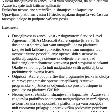
Visoka dosegljivost in zanesljivost vam omogočata, da na platformi
Azure izvajate tudi kritične aplikacije.
Praktično neomejene strežniške in shranjevalne kapacitete.
Upravljana platforma vašim IT-strokovnjakom dopušča več časa za
razvojne naloge in podporo vašemu poslu.
Lastnosti
Dosegljivost in zanesljivost - z dogovorom Service Level
Agreement (SLA) Microsoft Azure zagotavlja 99,95 %
dostopnost storitev, kar vam omogoča, da na platformi
izvajate tudi kritične aplikacije. Azure vam omogoča tudi
avtomatizirano posodabljanje operacijskih sistemov in
aplikacij, zagotavlja sisteme za deljenje bremen (load
balancing) ter mehanizme varovanja pred strojnimi napakami.
Okolje vam omogoča tudi nadgradnjo vaših aplikacij brez
prekinitve delovanja le-teh.
Odprtost - Azure podpira številne programske jezike in okolja
za razvoj programske opreme ter aplikacij. Azurove
programske knjižnice za odjemalce so prosto dostopne in
gostujejo na platformi GitHub.
Neomejene strežniške in shranjevalne kapacitete - Azure vam
zagotavlja praktično neomejeno nadgradljivost in razširljivost,
avtomatizirana samopostrežna platforma pa vam omogoča
tudi enostavno prilagajanje virov vašim poslovnim potrebam.