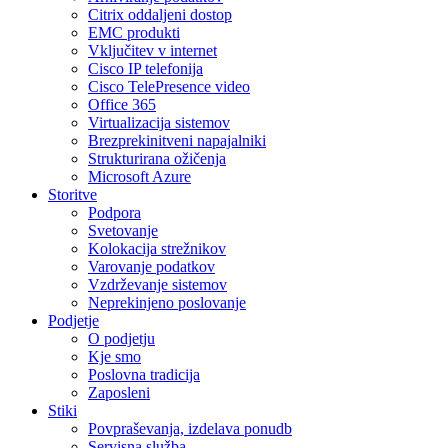
Citrix oddaljeni dostop
EMC produkti
Vključitev v internet
Cisco IP telefonija
Cisco TelePresence video
Office 365
Virtualizacija sistemov
Brezprekinitveni napajalniki
Strukturirana ožičenja
Microsoft Azure
Storitve
Podpora
Svetovanje
Kolokacija strežnikov
Varovanje podatkov
Vzdrževanje sistemov
Neprekinjeno poslovanje
Podjetje
O podjetju
Kje smo
Poslovna tradicija
Zaposleni
Stiki
Povpraševanja, izdelava ponudb
Servisna služba