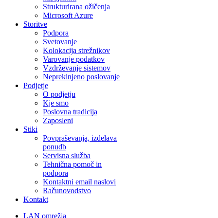
Strukturirana ožičenja
Microsoft Azure
Storitve
Podpora
Svetovanje
Kolokacija strežnikov
Varovanje podatkov
Vzdrževanje sistemov
Neprekinjeno poslovanje
Podjetje
O podjetju
Kje smo
Poslovna tradicija
Zaposleni
Stiki
Povpraševanja, izdelava
ponudb
Servisna služba
Tehnična pomoč in
podpora
Kontaktni email naslovi
Računovodstvo
Kontakt
LAN omrežja