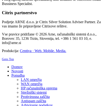
Bussiness Specialist.
Citrix partnerstvo
Podjetje ARNE d.o.o. je Citrix Silver Solution Adviser Partner. Za
vas imamo že pripravljene Citrixove rešitve.
Vse pravice pridržane © 2026 Arne, računalniški sistemi d.o.o.,
Borovec 35, 1236 Trzin, Slovenija, tel. +386 1 561 03 10, e.
info@arne.si
Produkcija:
Centiva · Web. Mobile. Media.
Goto Top
Domov
Novosti
Ponudba
LAN omrežja
WAN omrežja
HP računalniška oprema
Strežniški sistemi
Protivirusna zaščita
Antispam zaščita
Arhiviranje podatkov