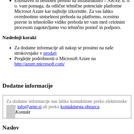
Enostaven in nemoten prehod na infrastrukturo – ARNE d. o.
o. vam pomaga, da odlične tehnične potenciale platforme
Microsot Azure kar najbolje izkoristite. Za vas lahko
ovrednotimo smiselnost prehoda na platformo, ocenimo
pravne in tehnološke vidike prehoda ter vam med celotnim
procesom zagotavljamo vso tehnično pomoč in podporo.
Naslednji koraki
Za dodatne informacije ali nakup se prosimo na naše
strokovnjake v
prodaji
Preglejte podrobnosti o Microsoft Azure na
http://azure.microsoft.com/
Dodatne informacije
Za dodatne informacije nas lahko kontaktirate preko elektronske
pošte
info@arne.si
ali preko
kontaktnega obrazca
.
Kontakt
Naslov