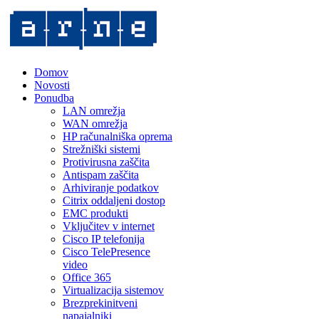
Domov
Novosti
Ponudba
LAN omrežja
WAN omrežja
HP računalniška oprema
Strežniški sistemi
Protivirusna zaščita
Antispam zaščita
Arhiviranje podatkov
Citrix oddaljeni dostop
EMC produkti
Vključitev v internet
Cisco IP telefonija
Cisco TelePresence
video
Office 365
Virtualizacija sistemov
Brezprekinitveni
napajalniki