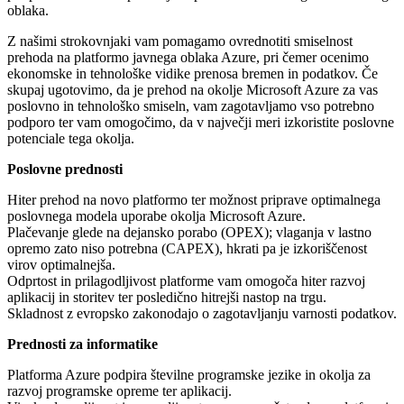
oblaka.
Z našimi strokovnjaki vam pomagamo ovrednotiti smiselnost
prehoda na platformo javnega oblaka Azure, pri čemer ocenimo
ekonomske in tehnološke vidike prenosa bremen in podatkov. Če
skupaj ugotovimo, da je prehod na okolje Microsoft Azure za vas
poslovno in tehnološko smiseln, vam zagotavljamo vso potrebno
podporo ter vam omogočimo, da v največji meri izkoristite poslovne
potenciale tega okolja.
Poslovne prednosti
Hiter prehod na novo platformo ter možnost priprave optimalnega
poslovnega modela uporabe okolja Microsoft Azure.
Plačevanje glede na dejansko porabo (OPEX); vlaganja v lastno
opremo zato niso potrebna (CAPEX), hkrati pa je izkoriščenost
virov optimalnejša.
Odprtost in prilagodljivost platforme vam omogoča hiter razvoj
aplikacij in storitev ter posledično hitrejši nastop na trgu.
Skladnost z evropsko zakonodajo o zagotavljanju varnosti podatkov.
Prednosti za informatike
Platforma Azure podpira številne programske jezike in okolja za
razvoj programske opreme ter aplikacij.