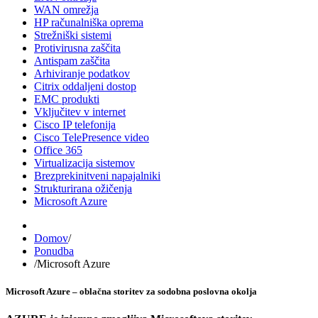
WAN omrežja
HP računalniška oprema
Strežniški sistemi
Protivirusna zaščita
Antispam zaščita
Arhiviranje podatkov
Citrix oddaljeni dostop
EMC produkti
Vključitev v internet
Cisco IP telefonija
Cisco TelePresence video
Office 365
Virtualizacija sistemov
Brezprekinitveni napajalniki
Strukturirana ožičenja
Microsoft Azure
Domov
/
Ponudba
/
Microsoft Azure
Microsoft Azure – oblačna storitev za sodobna poslovna okolja