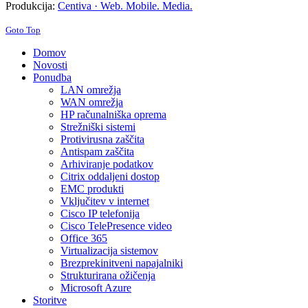
Produkcija:
Centiva · Web. Mobile. Media.
Goto Top
Domov
Novosti
Ponudba
LAN omrežja
WAN omrežja
HP računalniška oprema
Strežniški sistemi
Protivirusna zaščita
Antispam zaščita
Arhiviranje podatkov
Citrix oddaljeni dostop
EMC produkti
Vključitev v internet
Cisco IP telefonija
Cisco TelePresence video
Office 365
Virtualizacija sistemov
Brezprekinitveni napajalniki
Strukturirana ožičenja
Microsoft Azure
Storitve