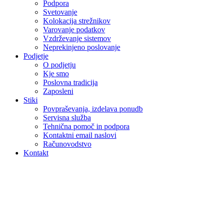
Podpora
Svetovanje
Kolokacija strežnikov
Varovanje podatkov
Vzdrževanje sistemov
Neprekinjeno poslovanje
Podjetje
O podjetju
Kje smo
Poslovna tradicija
Zaposleni
Stiki
Povpraševanja, izdelava ponudb
Servisna služba
Tehnična pomoč in podpora
Kontaktni email naslovi
Računovodstvo
Kontakt