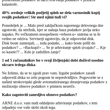
katastrofe.
40% srednje velikih podjetij sploh ne dela varnostnih kopij
svojih podatkov! Ste med njimi tudi vi?
Ponedeljek je ... Malo pred zaključkom napornega delovnega dne
ugotovite, da strežnik, kjer se nahaja baza podatkov javlja neko
napako. Po večkratnem neuspešnem »reboot-u« sistema se ta še
vedno ne odziva. Serviserji ugotovijo, da je odpovedal disk.
Disk boste zamenjali, ... toda podatki, ... kako boste prišli do
podatkov? ... »Backupi!« ... Se je arhiviranje sploh izvajalo? ... Kje
so kasete?? ... Kdo je zadolžen zanje?
1 od 5 računalnikov bo v svoji življenjski dobi doživel usodno
okvaro trdega diska
Ne želimo, da se to zgodi prav vam. Izgube podatkov zaradi
odpovedi diska so zelo pogoste in nepredvidljive. Pogovorite se z
našimi strokovnjaki glede avtomatiziranega shranjevanja podatkov z
možnostjo obnove podatkov v primeru nesreče.
Kako zagotoviti zanesljivo obnovo podatkov?
ARNE d.o.o. vam nudi oddaljeno arhiviranje podatkov, s tem
odpadejo vse vaše skrbi okoli tega.