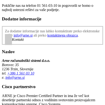
Pokličite nas na telefon 01 561-03-10 in pogovorili se bomo o
najbolj ustrezni rešitvi za vaše podjetje.
Dodatne informacije
Za dodatne informacije nas lahko kontaktirate preko elektronske
pošte
info@arne.si
ali preko
kontaktnega obrazca
.
Kontakt
Naslov
Arne računalniški sistemi d.o.o.
Borovec 35
1236 Trzin, Slovenija
tel.
+386 1 561 03 10
e.
info@arne.si
Cisco partnerstvo
ARNE je Cisco Premier Certified Partner in ima že več kot
desetletje partnerski odnos z vodilnim svetovnim proizvajalcem
komunikacijske opreme, Cisco Systems.