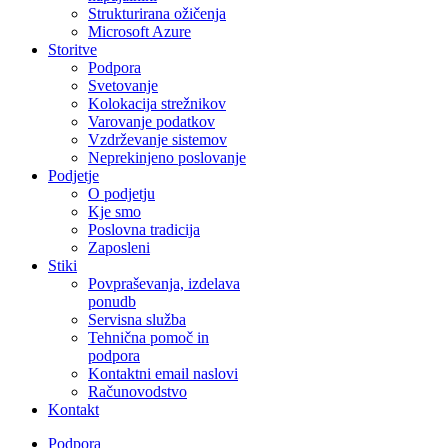
Strukturirana ožičenja
Microsoft Azure
Storitve
Podpora
Svetovanje
Kolokacija strežnikov
Varovanje podatkov
Vzdrževanje sistemov
Neprekinjeno poslovanje
Podjetje
O podjetju
Kje smo
Poslovna tradicija
Zaposleni
Stiki
Povpraševanja, izdelava
ponudb
Servisna služba
Tehnična pomoč in
podpora
Kontaktni email naslovi
Računovodstvo
Kontakt
Podpora