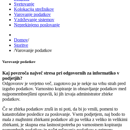
Svetovanje
Kolokacija strežnikov
Varovanje podatkov
Vzdrževanje sistemov
Neprekinjeno poslovanje
Domov
/
Storitve
/
Varovanje podatkov
Varovanje podatkov
Kaj povzroča največ stresa pri odgovornih za informatiko v
podjetjih?
Odgovorov je verjetno več, zagotovo pa je nekje na vrhu strah pred
izgubo podatkov. Varnostno kopiranje in obnavljanje podatkov med
najpomembnejšimi opravili, ki jih izvaja administrator zbirke
podatkov.
Če se zbirka podatkov zruši in ni poti, da bi jo vrnili, pomeni to
katastrofalne posledice za poslovanje. Vsem podjetjem, naj bodo to
mala z majhnimi zbirkami podatkov ali pa velika z veliko in velikimi
zbirkami, je skupna ena lastnost:potreba po varnostnem kopiranju
pomembnih podatkov in načrt reševanja podatkov v primeru