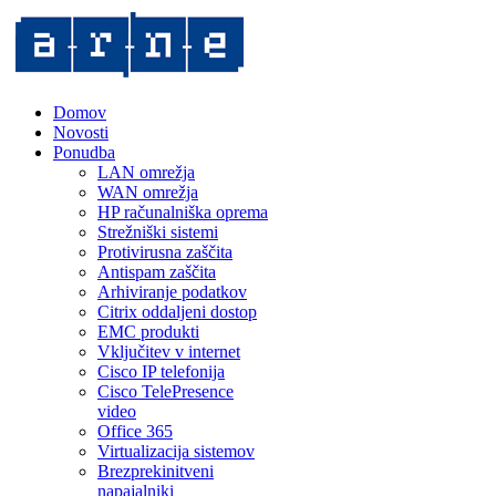
Domov
Novosti
Ponudba
LAN omrežja
WAN omrežja
HP računalniška oprema
Strežniški sistemi
Protivirusna zaščita
Antispam zaščita
Arhiviranje podatkov
Citrix oddaljeni dostop
EMC produkti
Vključitev v internet
Cisco IP telefonija
Cisco TelePresence
video
Office 365
Virtualizacija sistemov
Brezprekinitveni
napajalniki