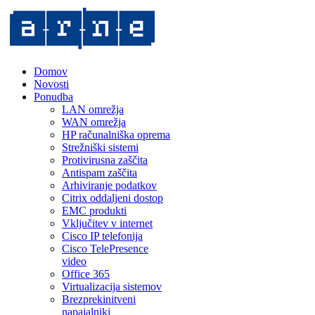
Domov
Novosti
Ponudba
LAN omrežja
WAN omrežja
HP računalniška oprema
Strežniški sistemi
Protivirusna zaščita
Antispam zaščita
Arhiviranje podatkov
Citrix oddaljeni dostop
EMC produkti
Vključitev v internet
Cisco IP telefonija
Cisco TelePresence
video
Office 365
Virtualizacija sistemov
Brezprekinitveni
napajalniki