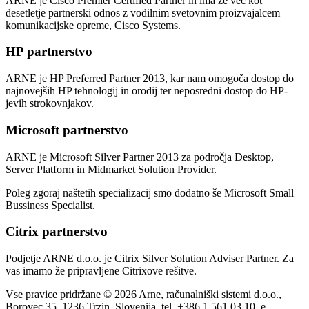
ARNE je Cisco Premier Certified Partner in ima že več kot
desetletje partnerski odnos z vodilnim svetovnim proizvajalcem
komunikacijske opreme, Cisco Systems.
HP partnerstvo
ARNE je HP Preferred Partner 2013, kar nam omogoča dostop do
najnovejših HP tehnologij in orodij ter neposredni dostop do HP-
jevih strokovnjakov.
Microsoft partnerstvo
ARNE je Microsoft Silver Partner 2013 za področja Desktop,
Server Platform in Midmarket Solution Provider.
Poleg zgoraj naštetih specializacij smo dodatno še Microsoft Small
Bussiness Specialist.
Citrix partnerstvo
Podjetje ARNE d.o.o. je Citrix Silver Solution Adviser Partner. Za
vas imamo že pripravljene Citrixove rešitve.
Vse pravice pridržane © 2026 Arne, računalniški sistemi d.o.o.,
Borovec 35, 1236 Trzin, Slovenija, tel. +386 1 561 03 10, e.