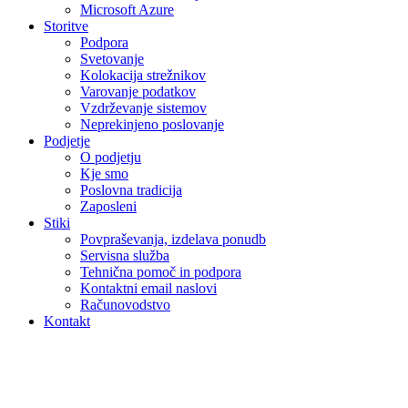
Microsoft Azure
Storitve
Podpora
Svetovanje
Kolokacija strežnikov
Varovanje podatkov
Vzdrževanje sistemov
Neprekinjeno poslovanje
Podjetje
O podjetju
Kje smo
Poslovna tradicija
Zaposleni
Stiki
Povpraševanja, izdelava ponudb
Servisna služba
Tehnična pomoč in podpora
Kontaktni email naslovi
Računovodstvo
Kontakt