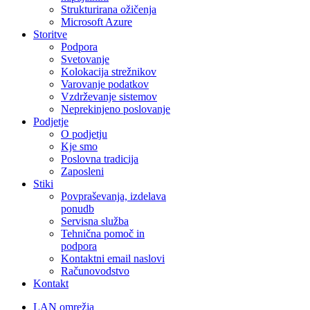
Strukturirana ožičenja
Microsoft Azure
Storitve
Podpora
Svetovanje
Kolokacija strežnikov
Varovanje podatkov
Vzdrževanje sistemov
Neprekinjeno poslovanje
Podjetje
O podjetju
Kje smo
Poslovna tradicija
Zaposleni
Stiki
Povpraševanja, izdelava
ponudb
Servisna služba
Tehnična pomoč in
podpora
Kontaktni email naslovi
Računovodstvo
Kontakt
LAN omrežja