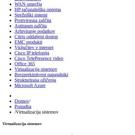
WAN omrežja
HP računalniška oprema
Strežniški sistemi
Protivirusna zaščita
Antispam zaščita
Arhiviranje podatkov
Citrix oddaljeni dostop
EMC produkti
Vključitev v internet
Cisco IP telefonija
Cisco TelePresence video
Office 365
Virtualizacija sistemov
Brezprekinitveni napajalniki
Strukturirana ožičenja
Microsoft Azure
Domov
/
Ponudba
/
Virtualizacija sistemov
Virtualizacija sistemov