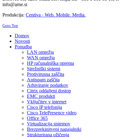
info@arne.si
Produkcija:
Centiva · Web. Mobile. Media.
Goto Top
Domov
Novosti
Ponudba
LAN omrežja
WAN omrežja
HP računalniška oprema
Strežniški sistemi
Protivirusna zaščita
Antispam zaščita
Arhiviranje podatkov
Citrix oddaljeni dostop
EMC produkti
Vključitev v internet
Cisco IP telefonija
Cisco TelePresence video
Office 365
Virtualizacija sistemov
Brezprekinitveni napajalniki
Strukturirana ožičenja