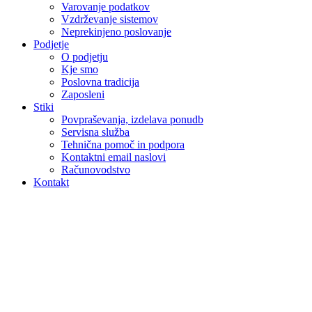
Varovanje podatkov
Vzdrževanje sistemov
Neprekinjeno poslovanje
Podjetje
O podjetju
Kje smo
Poslovna tradicija
Zaposleni
Stiki
Povpraševanja, izdelava ponudb
Servisna služba
Tehnična pomoč in podpora
Kontaktni email naslovi
Računovodstvo
Kontakt