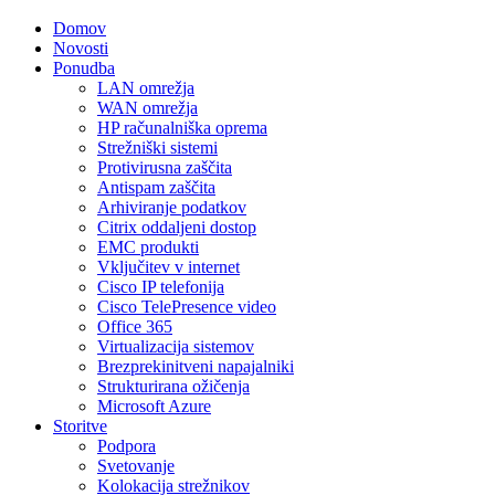
Domov
Novosti
Ponudba
LAN omrežja
WAN omrežja
HP računalniška oprema
Strežniški sistemi
Protivirusna zaščita
Antispam zaščita
Arhiviranje podatkov
Citrix oddaljeni dostop
EMC produkti
Vključitev v internet
Cisco IP telefonija
Cisco TelePresence video
Office 365
Virtualizacija sistemov
Brezprekinitveni napajalniki
Strukturirana ožičenja
Microsoft Azure
Storitve
Podpora
Svetovanje
Kolokacija strežnikov