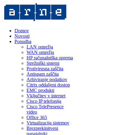
Domov
Novosti
Ponudba
LAN omrežja
WAN omrežja
HP računalniška oprema
Strežniški sistemi
Protivirusna zaščita
Antispam zaščita
Arhiviranje podatkov
Citrix oddaljeni dostop
EMC produkti
Vključitev v internet
Cisco IP telefonija
Cisco TelePresence
video
Office 365
Virtualizacija sistemov
Brezprekinitveni
napajalniki