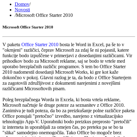
Domov
/
Novosti
/
Microsoft Office Starter 2010
Microsoft Office Starter 2010
V paketu
Office Starter 2010
bosta le Word in Excel, pa še to v
"okrnjeni" različici, čeprav Microsoft za zdaj še ni pojasnil, katere
funkcije bodo izpuščene v primerjavi z dosedanjimi različicami. Vir
prihodkov bodo za Microsoft reklame, saj se bodo te vrtele med
uporabo brezplačnih različic programov. S tem bo Office Starter
2010 nadomestil dosedanji Microsoft Works, ki gre kot kaže
dokončno v pokoj. Glavni razlog je ta, da bodo z Office Starterjem
za zagotovili združljivost z dokumenti narejenimi z novejšimi
različicami Microsoftovih pisarn.
Poleg brezplačnega Worda in Excela, ki bosta vrtela reklame,
Microsoft načrtuje še druge poteze za seznanitev z Office 2010.
Zanimiva je tudi poteza, da bo za preizkušanje polne različice paketa
Office ponujali "pretočno" izvedbo, narejeno z virtualizacijsko
tehnologijo App-V. Uporabniki bodo preizkus preprosto "pretočili"
iz interneta in uporabljali za omejen čas, po preteku pa se bo ta
"slika" samodejno onemogočila. Tako Office bo mogoče brez