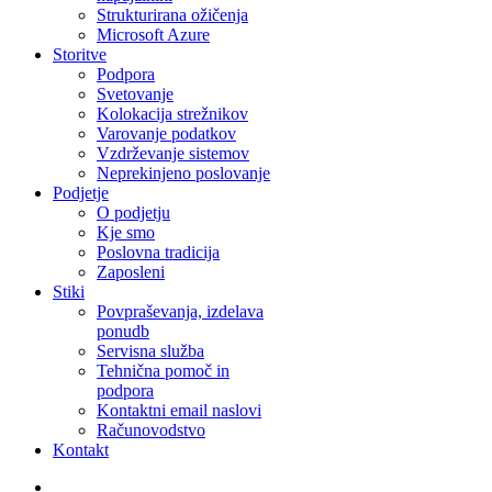
Strukturirana ožičenja
Microsoft Azure
Storitve
Podpora
Svetovanje
Kolokacija strežnikov
Varovanje podatkov
Vzdrževanje sistemov
Neprekinjeno poslovanje
Podjetje
O podjetju
Kje smo
Poslovna tradicija
Zaposleni
Stiki
Povpraševanja, izdelava
ponudb
Servisna služba
Tehnična pomoč in
podpora
Kontaktni email naslovi
Računovodstvo
Kontakt