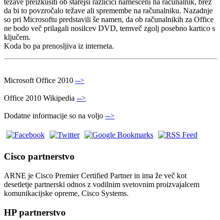
težave preizkusiti ob starejši različici nameščeni na računalnik, brez
da bi to povzročalo težave ali spremembe na računalniku. Nazadnje
so pri Microsoftu predstavili še namen, da ob računalnikih za Office
ne bodo več prilagali nosilcev DVD, temveč zgolj posebno kartico s
ključem.
Koda bo pa prenosljiva iz interneta.
Microsoft Office 2010
-->
Office 2010 Wikipedia
-->
Dodatne informacije so na voljo
-->
Cisco partnerstvo
ARNE je Cisco Premier Certified Partner in ima že več kot
desetletje partnerski odnos z vodilnim svetovnim proizvajalcem
komunikacijske opreme, Cisco Systems.
HP partnerstvo